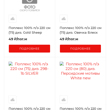
Поплекс 100% п/э 220 см
Поплекс 100% п/э 220 см
(75) диз. Gold Sheep
(75) диз. Овечка Блеск
49
₽
/пог.м
49
₽
/пог.м
ПОДРОБНЕЕ
ПОДРОБНЕЕ
Поплекс 100% п/э 220 см
Поплекс 100% п/э 220 см