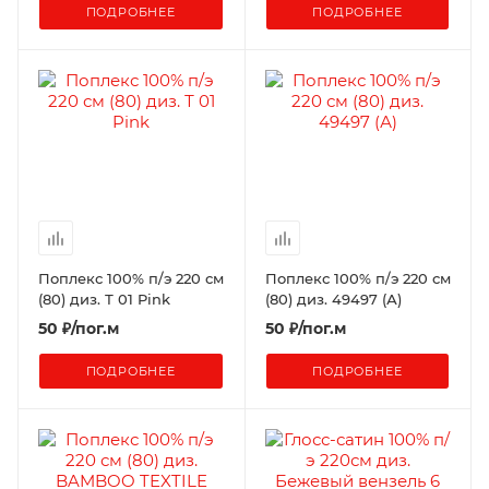
ПОДРОБНЕЕ
ПОДРОБНЕЕ
Поплекс 100% п/э 220 см
Поплекс 100% п/э 220 см
(80) диз. Т 01 Pink
(80) диз. 49497 (А)
50
₽
/пог.м
50
₽
/пог.м
ПОДРОБНЕЕ
ПОДРОБНЕЕ