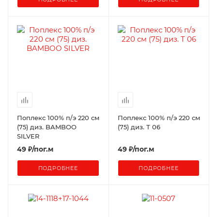
Поплекс 100% п/э 220 см
Поплекс 100% п/э 220 см
(75) диз. BAMBOO
(75) диз. Т 06
SILVER
49
₽
/пог.м
49
₽
/пог.м
ПОДРОБНЕЕ
ПОДРОБНЕЕ