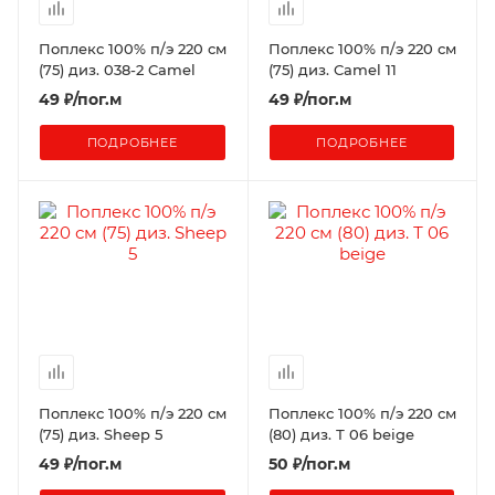
Поплекс 100% п/э 220 см
Поплекс 100% п/э 220 см
(75) диз. 038-2 Camel
(75) диз. Camel 11
49
₽
/пог.м
49
₽
/пог.м
ПОДРОБНЕЕ
ПОДРОБНЕЕ
Поплекс 100% п/э 220 см
Поплекс 100% п/э 220 см
(75) диз. Sheep 5
(80) диз. Т 06 beige
49
₽
/пог.м
50
₽
/пог.м