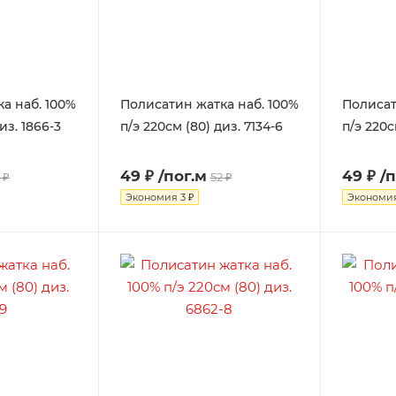
а наб. 100%
Полисатин жатка наб. 100%
Полисат
из. 1866-3
п/э 220см (80) диз. 7134-6
п/э 220с
49 ₽
/пог.м
49 ₽
/
 ₽
52 ₽
Экономия
3 ₽
Экономи