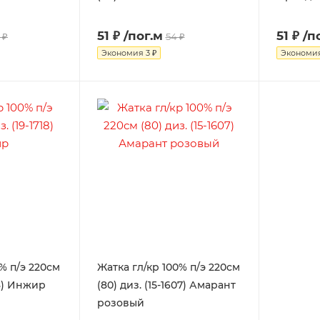
51 ₽
/пог.м
51 ₽
/п
 ₽
54 ₽
Экономия
3 ₽
Экономи
% п/э 220см
Жатка гл/кр 100% п/э 220см
18) Инжир
(80) диз. (15-1607) Амарант
розовый