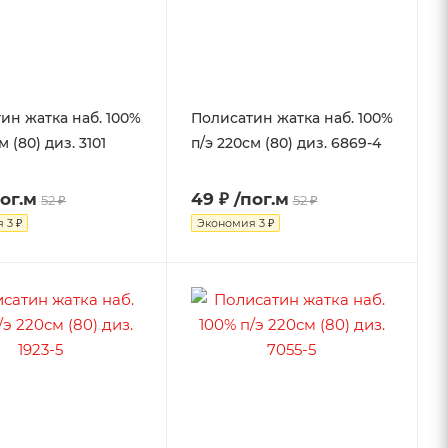
ин жатка наб. 100%
Полисатин жатка наб. 100%
м (80) диз. 3101
п/э 220см (80) диз. 6869-4
пог.м
49 ₽
/пог.м
52 ₽
52 ₽
я
3 ₽
Экономия
3 ₽