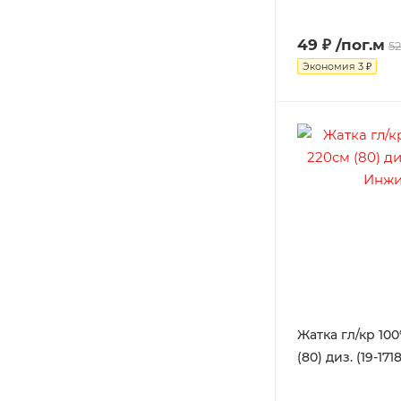
49 ₽
/пог.м
52
Экономия
3 ₽
Жатка гл/кр 100
(80) диз. (19-17