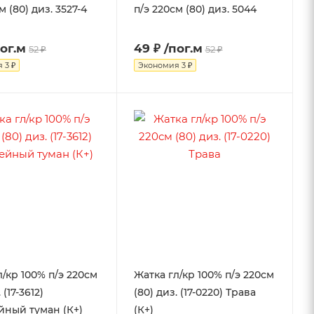
м (80) диз. 3527-4
п/э 220см (80) диз. 5044
пог.м
49 ₽
/пог.м
52 ₽
52 ₽
я
3 ₽
Экономия
3 ₽
л/кр 100% п/э 220см
Жатка гл/кр 100% п/э 220см
 (17-3612)
(80) диз. (17-0220) Трава
ный туман (К+)
(К+)