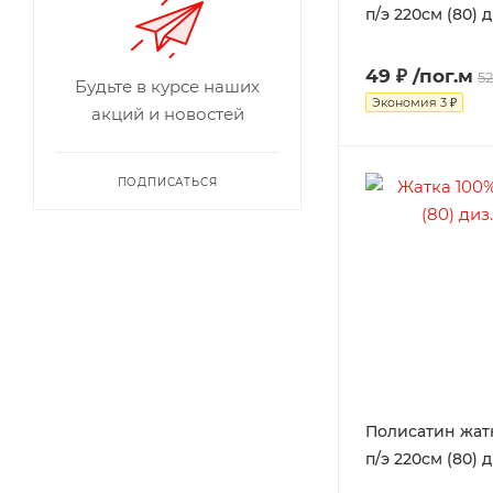
п/э 220см (80) д
49 ₽
/пог.м
52
Будьте в курсе наших
Экономия
3 ₽
акций и новостей
ПОДПИСАТЬСЯ
Полисатин жатк
п/э 220см (80) д