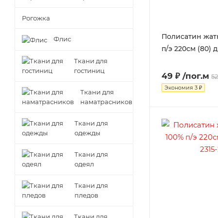
Рогожка
Полисатин жатк
Флис
п/э 220см (80) д
Ткани для
гостиниц
49 ₽
/пог.м
52
Экономия
3 ₽
Ткани для
наматрасников
Ткани для
одежды
Ткани для
одеял
Ткани для
пледов
Ткани для