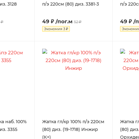
из. 3128
п/э 220см (80) диз. 3381-3
п/э 220с
49 ₽
/пог.м
49 ₽
/
 ₽
52 ₽
Экономия
3 ₽
Экономи
а наб. 100%
Жатка гл/кр 100% п/э 220см
Жатка г
из. 3355
(80) диз. (19-1718) Инжир
(80) диз.
(К+)
Орхидей