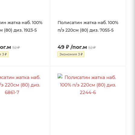
ин жатка наб. 100%
Полисатин жатка наб. 100%
м (80) диз. 1923-5
п/э 220см (80) диз. 7055-5
пог.м
49 ₽
/пог.м
52 ₽
52 ₽
я
3 ₽
Экономия
3 ₽