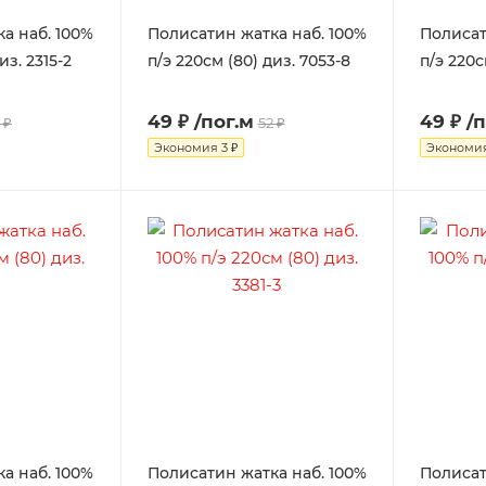
а наб. 100%
Полисатин жатка наб. 100%
Полисат
из. 2315-2
п/э 220см (80) диз. 7053-8
п/э 220с
49 ₽
/пог.м
49 ₽
/
 ₽
52 ₽
Экономия
3 ₽
Экономи
а наб. 100%
Полисатин жатка наб. 100%
Полисат