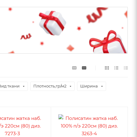
Вид ткани
Плотность,гр/м2
Ширина