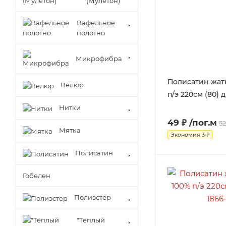
(Мулетон)
Вафельное
полотно
Микрофибра
Полисатин жатк
Велюр
п/э 220см (80) д
Нитки
49 ₽
/пог.м
52
Мятка
Экономия
3 ₽
Полисатин
Гобелен
Полиэстер
"Тёплый