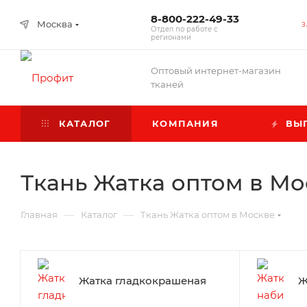
8-800-222-49-33
Москва
З
Отдел по работе с
регионами
Оптовый интернет-магазин
тканей
КАТАЛОГ
КОМПАНИЯ
ВЫГ
Ткань Жатка оптом в Мо
—
—
Главная
Каталог
Ткань Жатка оптом в Москве
Жатка гладкокрашеная
Ж