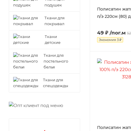
подушек
Полисатин жатк
п/э 220см (80) д
Ткани для
покрывал
49 ₽
/пог.м
52
Ткани
Экономия
3 ₽
детские
Ткани для
постельного
белья
Ткани для
спецодежды
Полисатин жатк