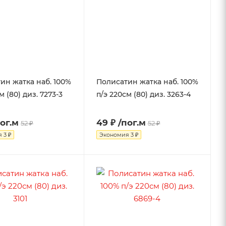
ин жатка наб. 100%
Полисатин жатка наб. 100%
м (80) диз. 7273-3
п/э 220см (80) диз. 3263-4
пог.м
49 ₽
/пог.м
52 ₽
52 ₽
я
3 ₽
Экономия
3 ₽