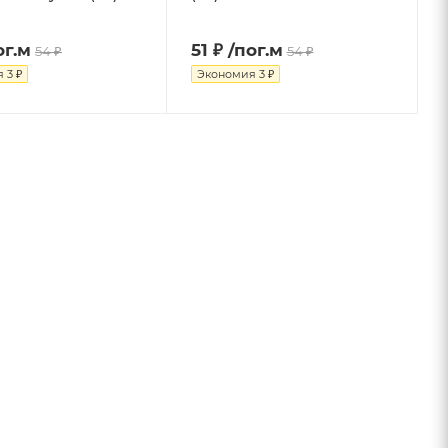
ог.м
51 ₽
/пог.м
54 ₽
54 ₽
я
3 ₽
Экономия
3 ₽