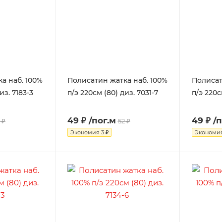
а наб. 100%
Полисатин жатка наб. 100%
Полисат
из. 7183-3
п/э 220см (80) диз. 7031-7
п/э 220с
49 ₽
/пог.м
49 ₽
/
 ₽
52 ₽
Экономия
3 ₽
Экономи