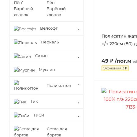
Лён"
Варёный
хлопок
Велсофт
Полисатин жатк
Перкаль
п/э 220см (80) д
Сатин
49 ₽
/пог.м
52
Экономия
3 ₽
Муслин
Поликоттон
Тик
ТиСи
Сетка для
бортов