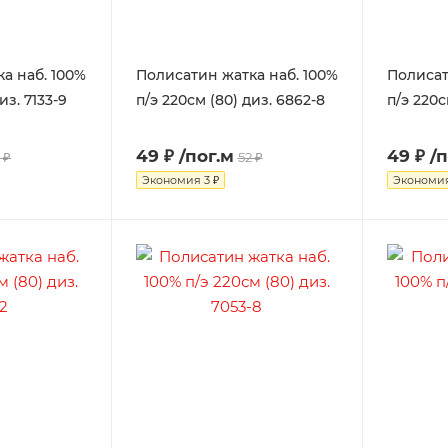
а наб. 100%
Полисатин жатка наб. 100%
Полисат
из. 7133-9
п/э 220см (80) диз. 6862-8
п/э 220с
49 ₽
/пог.м
49 ₽
/
 ₽
52 ₽
Экономия
3 ₽
Экономи