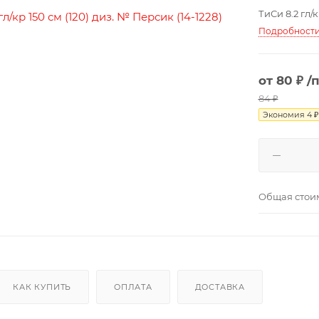
ТиСи 8.2 гл/к
Подробност
от
80 ₽
/
84 ₽
Экономия
4 ₽
Общая стои
КАК КУПИТЬ
ОПЛАТА
ДОСТАВКА