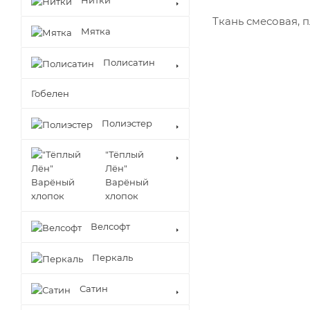
Нитки
Ткань смесовая, 
Мятка
Полисатин
Гобелен
Полиэстер
"Тёплый
Лён"
Варёный
хлопок
Велсофт
Перкаль
Сатин