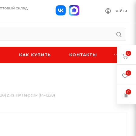
оптовый склад
ВОЙТИ
0
КАК КУПИТЬ
КОНТАКТЫ
0
0
120) диз. № Персик (14-1228)