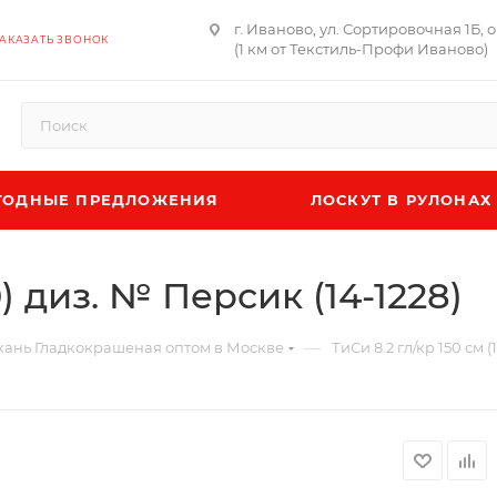
г. Иваново, ул. Сортировочная 1Б, 
АКАЗАТЬ ЗВОНОК
(1 км от Текстиль-Профи Иваново)
ОДНЫЕ ПРЕДЛОЖЕНИЯ
ЛОСКУТ В РУЛОНАХ
0) диз. № Персик (14-1228)
—
кань Гладкокрашеная оптом в Москве
ТиСи 8.2 гл/кр 150 см (