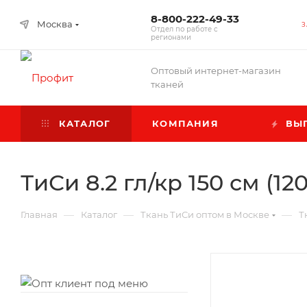
8-800-222-49-33
Москва
З
Отдел по работе с
регионами
Оптовый интернет-магазин
тканей
КАТАЛОГ
КОМПАНИЯ
ВЫГ
ТиСи 8.2 гл/кр 150 см (12
—
—
—
Главная
Каталог
Ткань ТиСи оптом в Москве
Т