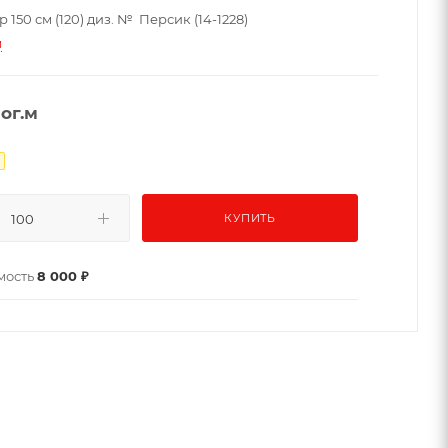
р 150 см (120) диз. № Персик (14-1228)
и
пог.м
КУПИТЬ
мость
8 000 ₽